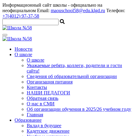
Информационный сайт школы
- официально на
неофициальном
Email:
maouschool58@edu.klgd.ru
Телефон:
+7(4012) 97-37-58
Новости
О школе
О школе
Уважаемые ребята, коллеги, родители и гости
сайта!
Сведения об образовательной организации
Организация питания
Контакты
НАШИ ПЕДАГОГИ
Обратная связь
О нас в СМИ
Об организации обучения в 2025/26 учебном году
Главная
Образование
Вклад в будущее
Кадетское движение