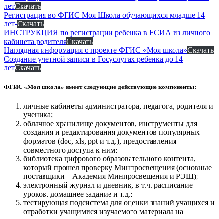
лет
Скачать
Регистрация во ФГИС Моя Школа обучающихся младше 14
лет-
Скачать
ИНСТРУКЦИЯ по регистрации ребенка в ЕСИА из личного
кабинета родителя
Скачать
Наглядная информация о проекте ФГИС «Моя школа»
Скачать
Создание учетной записи в Госуслугах ребенка до 14
лет
Скачать
ФГИС «Моя школа» имеет следующие действующие компоненты:
личные кабинеты администратора, педагога, родителя и
ученика;
облачное хранилище документов, инструменты для
создания и редактирования документов популярных
форматов (doc, xls, ppt и т.д.), предоставления
совместного доступа к ним;
библиотека цифрового образовательного контента,
который прошел проверку Минпросвещения (основные
поставщики – Академия Минпросвещения и РЭШ);
электронный журнал и дневник, в т.ч. расписание
уроков, домашнее задание и т.д.;
тестирующая подсистема для оценки знаний учащихся и
отработки учащимися изучаемого материала на