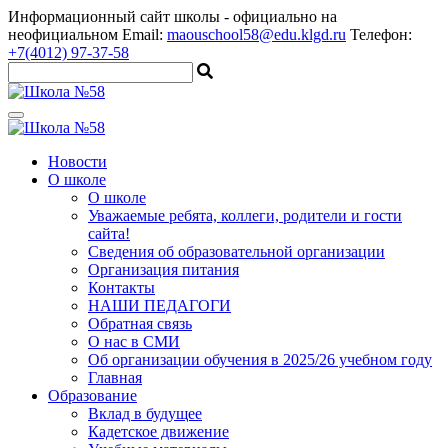
Информационный сайт школы
- официально на
неофициальном
Email:
maouschool58@edu.klgd.ru
Телефон:
+7(4012) 97-37-58
Новости
О школе
О школе
Уважаемые ребята, коллеги, родители и гости
сайта!
Сведения об образовательной организации
Организация питания
Контакты
НАШИ ПЕДАГОГИ
Обратная связь
О нас в СМИ
Об организации обучения в 2025/26 учебном году
Главная
Образование
Вклад в будущее
Кадетское движение