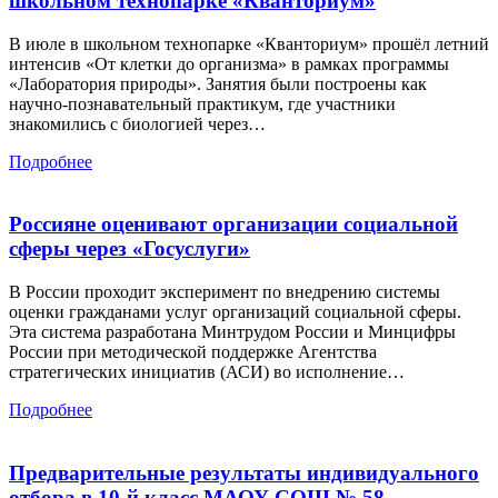
школьном технопарке «Кванториум»
В июле в школьном технопарке «Кванториум» прошёл летний
интенсив «От клетки до организма» в рамках программы
«Лаборатория природы». Занятия были построены как
научно-познавательный практикум, где участники
знакомились с биологией через…
Подробнее
Россияне оценивают организации социальной
сферы через «Госуслуги»
В России проходит эксперимент по внедрению системы
оценки гражданами услуг организаций социальной сферы.
Эта система разработана Минтрудом России и Минцифры
России при методической поддержке Агентства
стратегических инициатив (АСИ) во исполнение…
Подробнее
Предварительные результаты индивидуального
отбора в 10-й класс МАОУ СОШ № 58