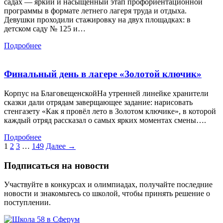
садах — яркий и насыщенный этап профориентационной
программы в формате летнего лагеря труда и отдыха.
Девушки проходили стажировку на двух площадках: в
детском саду № 125 и…
Подробнее
Финальный день в лагере «Золотой ключик»
Корпус на БлаговещенскойНа утренней линейке хранители
сказки дали отрядам заверщающее задание: нарисовать
стенгазету «Как я провёл лето в Золотом ключике», в которой
каждый отряд рассказал о самых ярких моментах смены….
Подробнее
1
2
3
…
149
Далее →
Подписаться на новости
Участвуйте в конкурсах и олимпиадах, получайте последние
новости и знакомьтесь со школой, чтобы принять решение о
поступлении.