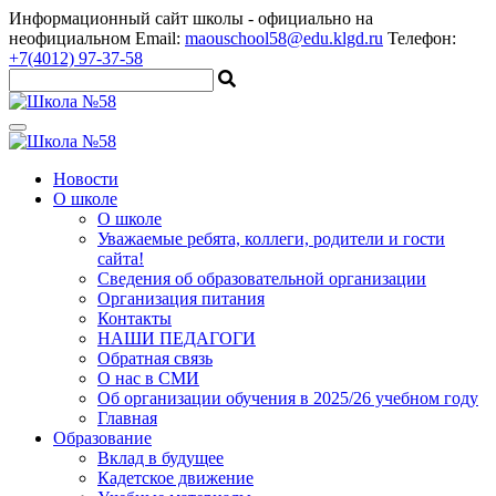
Информационный сайт школы
- официально на
неофициальном
Email:
maouschool58@edu.klgd.ru
Телефон:
+7(4012) 97-37-58
Новости
О школе
О школе
Уважаемые ребята, коллеги, родители и гости
сайта!
Сведения об образовательной организации
Организация питания
Контакты
НАШИ ПЕДАГОГИ
Обратная связь
О нас в СМИ
Об организации обучения в 2025/26 учебном году
Главная
Образование
Вклад в будущее
Кадетское движение