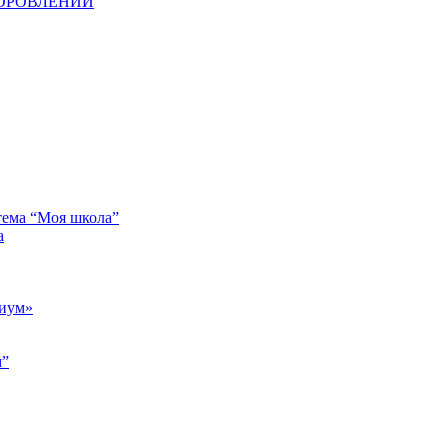
ДОРОВЛЕНИИ
тема “Моя школа”
а
риум»
м”