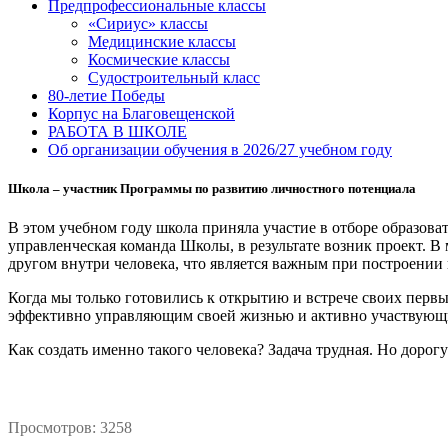
Предпрофессиональные классы
«Сириус» классы
Медицинские классы
Космические классы
Судостроительный класс
80-летие Победы
Корпус на Благовещенской
РАБОТА В ШКОЛЕ
Об организации обучения в 2026/27 учебном году
Школа – участник Программы по развитию личностного потенциала
В этом учебном году школа приняла участие в отборе образов
управленческая команда Школы, в результате возник проект. В
другом внутри человека, что является важным при построении
Когда мы только готовились к открытию и встрече своих пер
эффективно управляющим своей жизнью и активно участвующ
Как создать именно такого человека? Задача трудная. Но доро
Просмотров: 3258