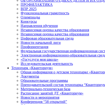
ОБ ОРГАНИЗАЦИИ ОТДЫХА ДЕТЕЙ И ИХ ОЗ
ПРОФИЛАКТИКА
ВПР 2025
Функциональная грамотность
Олимпиады
Конкурсы
Направления обучения
Независимая оценка качества образования
Независимая оценка качества образования
Цифровая образовательная среда
Новости начальной лиги
Профориентация
Федеральная государственная информационная сис
Электронная информационно-образовательная сред
«Госуслуги моя школа»
Исследовательская деятельность
Технопарк «Кванториум»
Общая информация о детском технопарке «Кванто
Документы
Образовательные программы
Преподавательский состав технопарка “Кванториу
Материально-техническая база
Расписание занятий ДТ «Кванториум»
Новости и мероприятия
Конференция “58 открытий”