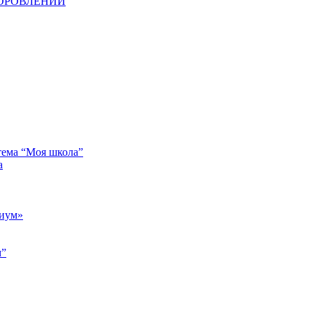
ДОРОВЛЕНИИ
тема “Моя школа”
а
риум»
м”