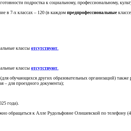
 готовности подростка к социальному, профессиональному, куль
е в 7-х классах – 120 (в каждом
предпрофессиональные
классе
нальные классы
отсутствуют
.
нальные классы
отсутствуют
.
 (для обучающихся других образовательных организаций) также 
ая – для проездного документа);
25 года).
обращаться к Алле Рудольфовне Олишевской по телефону (4012