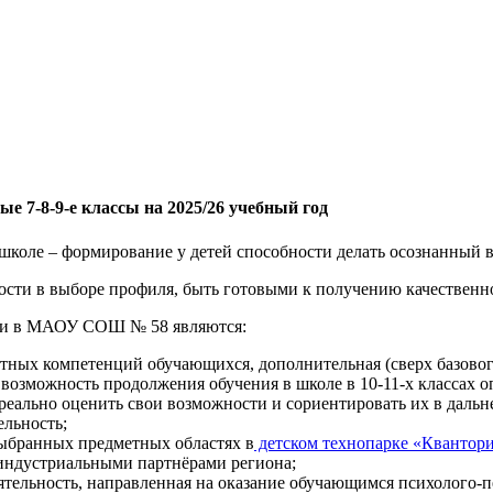
 7-8-9-е классы на 2025/26 учебный год
школе – формирование у детей способности делать осознанный 
сти в выборе профиля, быть готовыми к получению качественно
ки в МАОУ СОШ № 58 являются:
тных компетенций обучающихся, дополнительная (сверх базового
, возможность продолжения обучения в школе в 10-11-х классах 
еально оценить свои возможности и сориентировать их в даль
ельность;
выбранных предметных областях в
детском технопарке «Квантор
индустриальными партнёрами региона;
ятельность, направленная на оказание обучающимся психолого-