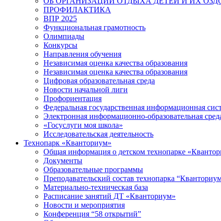
ОБ ОРГАНИЗАЦИИ ОТДЫХА ДЕТЕЙ И ИХ ОЗ
ПРОФИЛАКТИКА
ВПР 2025
Функциональная грамотность
Олимпиады
Конкурсы
Направления обучения
Независимая оценка качества образования
Независимая оценка качества образования
Цифровая образовательная среда
Новости начальной лиги
Профориентация
Федеральная государственная информационная сис
Электронная информационно-образовательная сред
«Госуслуги моя школа»
Исследовательская деятельность
Технопарк «Кванториум»
Общая информация о детском технопарке «Кванто
Документы
Образовательные программы
Преподавательский состав технопарка “Кванториу
Материально-техническая база
Расписание занятий ДТ «Кванториум»
Новости и мероприятия
Конференция “58 открытий”