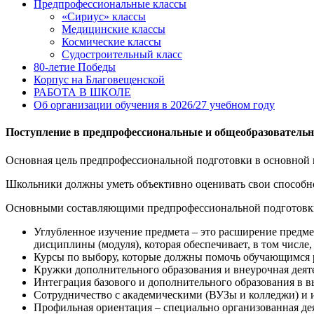
Предпрофессиональные классы
«Сириус» классы
Медицинские классы
Космические классы
Судостроительный класс
80-летие Победы
Корпус на Благовещенской
РАБОТА В ШКОЛЕ
Об организации обучения в 2026/27 учебном году
Поступление в предпрофессиональные и общеобразовательные
Основная цель предпрофессиональной подготовки в основной 
Школьники должны уметь объективно оценивать свои способно
Основными составляющими предпрофессиональной подготов
Углубленное изучение предмета – это расширение предме
дисциплины (модуля), которая обеспечивает, в том числе
Курсы по выбору, которые должны помочь обучающимся р
Кружки дополнительного образования и внеурочная деят
Интеграция базового и дополнительного образования в 
Сотрудничество с академическими (ВУЗы и колледжи) и 
Профильная ориентация – специально организованная де