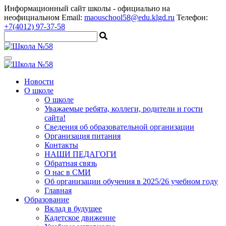
Информационный сайт школы
- официально на
неофициальном
Email:
maouschool58@edu.klgd.ru
Телефон:
+7(4012) 97-37-58
Новости
О школе
О школе
Уважаемые ребята, коллеги, родители и гости
сайта!
Сведения об образовательной организации
Организация питания
Контакты
НАШИ ПЕДАГОГИ
Обратная связь
О нас в СМИ
Об организации обучения в 2025/26 учебном году
Главная
Образование
Вклад в будущее
Кадетское движение