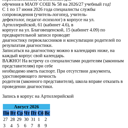
обучения в МАОУ СОШ № 58 на 2026/27 учебный год!
С 1 по 17 июня 2026 года специалисты службы
сопровождения (учитель-логопед, учитель-
дефектолог, педагог-психолог) в корпусе на ул.
Артиллерийской, 61 (кабинет 4.6), в
корпусе на ул. Благовещенской, 15 (кабинет 4.09) по
предварительной записи проводят
диагностику первоклассников и консультации родителей по
результатам диагностики.
Записаться на диагностику можно в календарях ниже, на
каждый корпус свой календарь.
ВАЖНО! На встречу со специалистами родителям (законным
представителям) при себе
необходимо иметь паспорт. При отсутствии документа,
удостоверяющего личность
родителя (законного представителя), школа вправе отказать в
проведении диагностики.
Запись в корпус на Артиллерийской
Август 2026
Пн
Вт
Ср
Чт
Пт
Сб
Вс
27
28
29
30
31
1
2
3
4
5
6
7
8
9